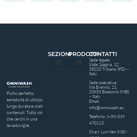
SEZIONI
PRODOTTI
CONTATTI
Sede legale:
Viale Spagna, 12
35020 Tribano (PD) –
Privacy Policy
Italy
Sede operativa:
Via Brenno, 21
20853 Biassono (MB)
Pulito perfetto,
– Italy
semplicità di utilizzo,
Email:
lunga durata e costi
info@omniwash.eu
contenuti. Tutto ciò
Telefono: (+39) 039
che cerchi in una
470113
lavastoviglie.
Orari: Lun-Ven 8:00 -