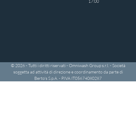
17:00
© 2026 - Tutti i diritti riservati - Omniwash Group s.r.l. - Società
soggetta ad attività di direzione e coordinamento da parte di
Berto's S.p.A. - P.IVA IT05674080287