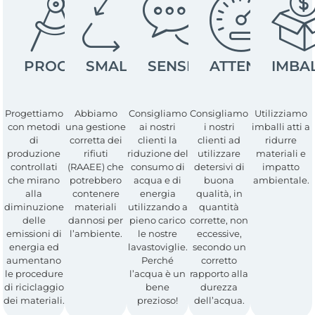
PROGETTAZIONE
SMALTIMENTO
SENSIBILIZZAZIONE
ATTENZIONE
IMBA
Progettiamo
Abbiamo
Consigliamo
Consigliamo
Utilizziamo
con metodi
una gestione
ai nostri
i nostri
imballi atti a
di
corretta dei
clienti la
clienti ad
ridurre
produzione
rifiuti
riduzione del
utilizzare
materiali e
controllati
(RAAEE) che
consumo di
detersivi di
impatto
che mirano
potrebbero
acqua e di
buona
ambientale.
alla
contenere
energia
qualità, in
diminuzione
materiali
utilizzando a
quantità
delle
dannosi per
pieno carico
corrette, non
emissioni di
l’ambiente.
le nostre
eccessive,
energia ed
lavastoviglie.
secondo un
aumentano
Perché
corretto
le procedure
l’acqua è un
rapporto alla
di riciclaggio
bene
durezza
dei materiali.
prezioso!
dell’acqua.