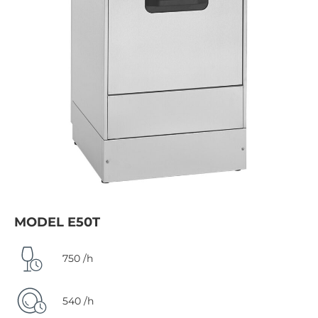
MODEL E50T
750 /h
540 /h