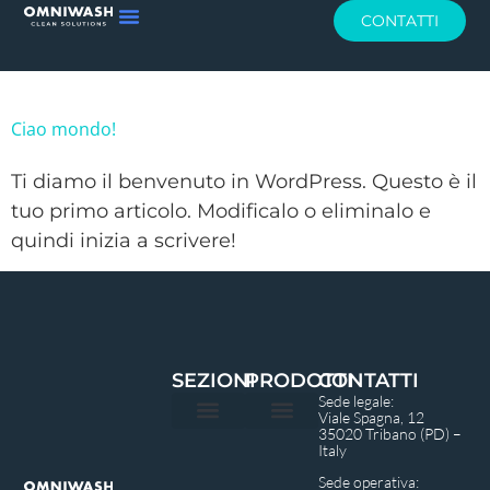
CONTATTI
Ciao mondo!
Ti diamo il benvenuto in WordPress. Questo è il
tuo primo articolo. Modificalo o eliminalo e
quindi inizia a scrivere!
SEZIONI
PRODOTTI
CONTATTI
Sede legale:
Viale Spagna, 12
35020 Tribano (PD) –
Privacy Policy
Italy
Sede operativa: