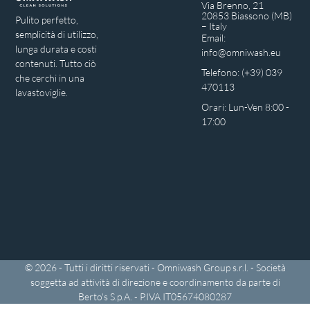
Via Brenno, 21
20853 Biassono (MB)
Pulito perfetto,
– Italy
semplicità di utilizzo,
Email:
lunga durata e costi
info@omniwash.eu
contenuti. Tutto ciò
Telefono: (+39) 039
che cerchi in una
470113
lavastoviglie.
Orari: Lun-Ven 8:00 -
17:00
© 2026 - Tutti i diritti riservati - Omniwash Group s.r.l. - Società
soggetta ad attività di direzione e coordinamento da parte di
Berto's S.p.A. - P.IVA IT05674080287