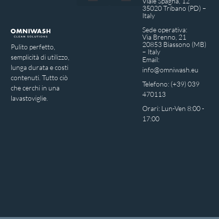
Viale Spagna, 12
35020 Tribano (PD) –
Privacy Policy
Italy
Sede operativa:
Via Brenno, 21
20853 Biassono (MB)
Pulito perfetto,
– Italy
semplicità di utilizzo,
Email:
lunga durata e costi
info@omniwash.eu
contenuti. Tutto ciò
Telefono: (+39) 039
che cerchi in una
470113
lavastoviglie.
Orari: Lun-Ven 8:00 -
17:00