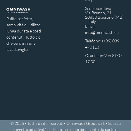
Sede operativa:
Via Brenno, 21
20853 Biassono (MB)
Pulito perfetto,
– Italy
semplicità di utilizzo,
Email:
lunga durata e costi
info@omniwash.eu
contenuti. Tutto ciò
Telefono: (+39) 039
che cerchi in una
470113
lavastoviglie.
Orari: Lun-Ven 8:00 -
17:00
© 2026 - Tutti i diritti riservati - Omniwash Group s.r.l. - Società
soggetta ad attività di direzione e coordinamento da parte di